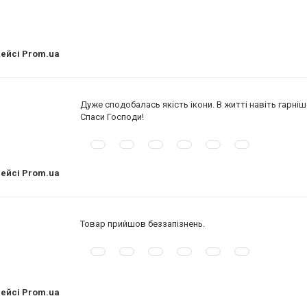
лейсі Prom.ua
Дуже сподобалась якість ікони. В житті навіть гарніш
Спаси Господи!
лейсі Prom.ua
Товар прийшов беззапізнень.
лейсі Prom.ua