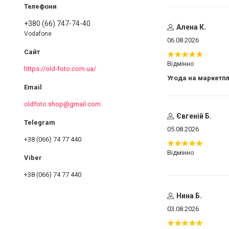
+380 (66) 747-74-40
Алена К.
Vodafone
06.08.2026
Відмінно
https://old-foto.com.ua/
Угода на маркетп
oldfoto.shop@gmail.com
Євгеній Б.
05.08.2026
+38 (066) 74 77 440
Відмінно
+38 (066) 74 77 440
Нина Б.
03.08.2026