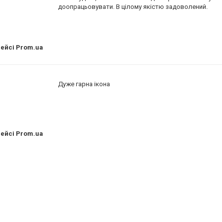
доопрацьовувати. В цілому якістю задоволений.
лейсі Prom.ua
Дуже гарна ікона
лейсі Prom.ua