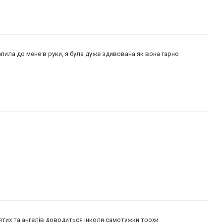
апила до мене в руки, я була дуже здивована як вона гарно
вятих та ангелів доводиться інколи самотужки трохи