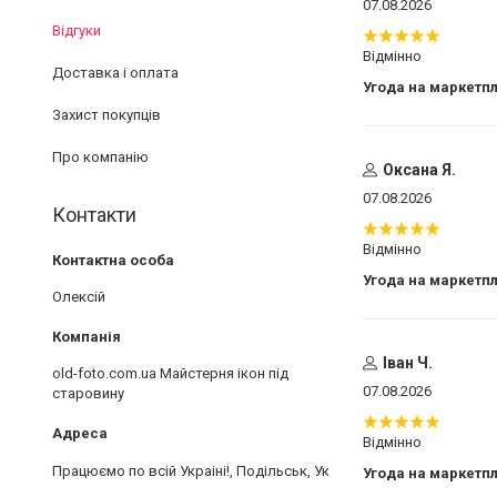
07.08.2026
Відгуки
Відмінно
Доставка і оплата
Угода на маркетп
Захист покупців
Про компанію
Оксана Я.
07.08.2026
Контакти
Відмінно
Угода на маркетп
Олексій
Іван Ч.
old-foto.com.ua Майстерня ікон під
07.08.2026
старовину
Відмінно
Працюємо по всій Украіні!, Подільськ, Україна
Угода на маркетп