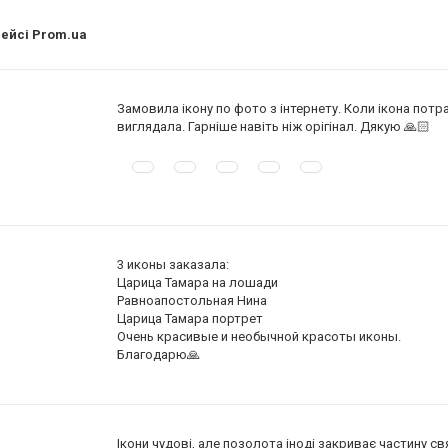
лейсі Prom.ua
Замовила ікону по фото з інтернету. Коли ікона потр
виглядала. Гарніше навіть ніж орігінал. Дякую 🙏🏻
3 иконы заказала:
Царица Тамара на лошади
Равноапостольная Нина
Царица Тамара портрет
Очень красивые и необычной красоты иконы.
Благодарю🙏
Ікони чудові, але позолота іноді закриває частину с