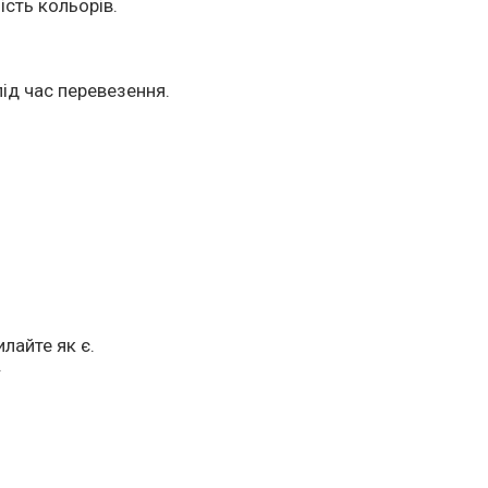
ість кольорів.
ід час перевезення.
лайте як є.
.