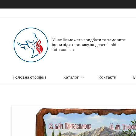
У нас Ви можете придбати та замовити
ікони під старовину на дереві - old-
foto.com.ua
Головна сторінка
Каталог
Контакти
В