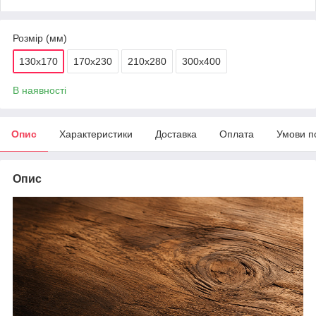
Розмір (мм)
130х170
170х230
210х280
300х400
В наявності
Опис
Характеристики
Доставка
Оплата
Умови п
Опис