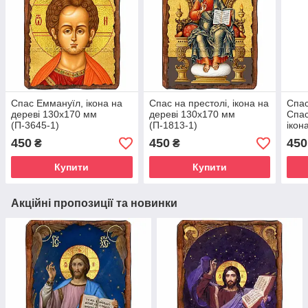
Спас Еммануїл, ікона на
Спас на престолі, ікона на
Спас
дереві 130х170 мм
дереві 130х170 мм
Спас
(П-3645-1)
(П-1813-1)
ікон
мм (
450
450
450
₴
₴
Купити
Купити
Акційні пропозиції та новинки