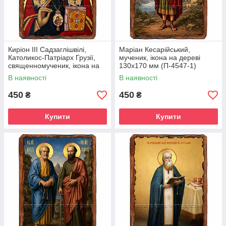
Киріон III Садзаглішвілі,
Маріан Кесарійський,
Католикос-Патріарх Грузії,
мученик, ікона на дереві
священномученик, ікона на
130х170 мм (П-4547-1)
дереві 130х170 мм (П-4544-
В наявності
В наявності
1)
450
450
₴
₴
Купити
Купити