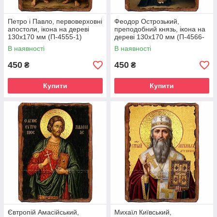
Петро і Павло, первоверховні
Феодор Острозький,
апостоли, ікона на дереві
преподобний князь, ікона на
130х170 мм (П-4555-1)
дереві 130х170 мм (П-4566-
1)
В наявності
В наявності
450
450
₴
₴
Купити
Купити
Євтропій Амасійський,
Михаїл Київський,