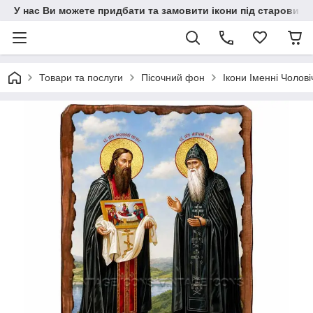
У нас Ви можете придбати та замовити ікони під старовину н
Товари та послуги
Пісочний фон
Ікони Іменні Чолові