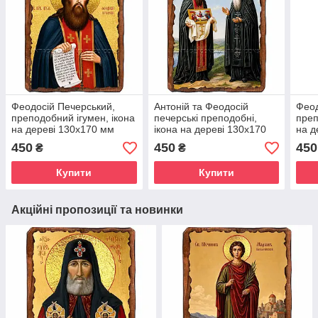
Феодосій Печерський,
Антоній та Феодосій
Феод
преподобний ігумен, ікона
печерські преподобні,
преп
на дереві 130х170 мм
ікона на дереві 130х170
на д
(П-3731-1)
мм (Н-4395-1)
(Н-3
450
450
450
₴
₴
Купити
Купити
Акційні пропозиції та новинки