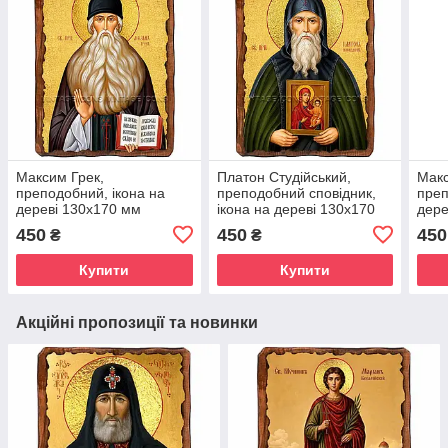
Максим Грек,
Платон Студійський,
Макс
преподобний, ікона на
преподобний сповідник,
преп
дереві 130х170 мм
ікона на дереві 130х170
дере
(П-2390-1)
мм (П-4173-1)
(П-4
450
450
450
₴
₴
Купити
Купити
Акційні пропозиції та новинки