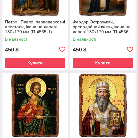
Петро і Павло, первоверховні
Феодор Острозький,
апостоли, ікона на дереві
преподобний князь, ікона на
130х170 мм (П-4555-1)
дереві 130х170 мм (П-4566-
1)
В наявності
В наявності
450
450
₴
₴
Купити
Купити