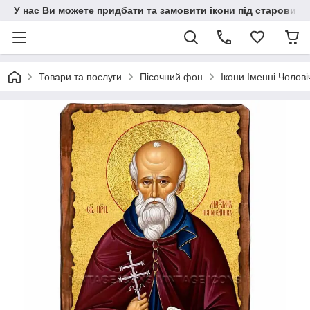
У нас Ви можете придбати та замовити ікони під старовину н
Товари та послуги
Пісочний фон
Ікони Іменні Чолові