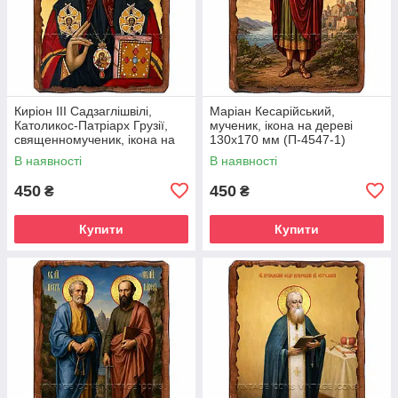
Киріон III Садзаглішвілі,
Маріан Кесарійський,
Католикос-Патріарх Грузії,
мученик, ікона на дереві
священномученик, ікона на
130х170 мм (П-4547-1)
дереві 130х170 мм (П-4544-
В наявності
В наявності
1)
450
450
₴
₴
Купити
Купити