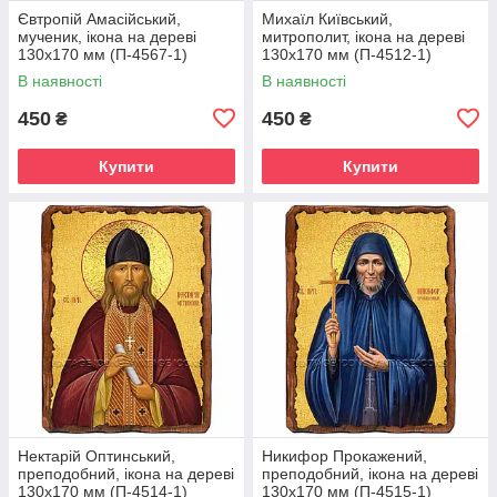
Євтропій Амасійський,
Михаїл Київський,
мученик, ікона на дереві
митрополит, ікона на дереві
130х170 мм (П-4567-1)
130х170 мм (П-4512-1)
В наявності
В наявності
450
450
₴
₴
Купити
Купити
Нектарій Оптинський,
Никифор Прокажений,
преподобний, ікона на дереві
преподобний, ікона на дереві
130х170 мм (П-4514-1)
130х170 мм (П-4515-1)