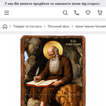
У нас Ви можете придбати та замовити ікони під старовину н
Товари та послуги
Пісочний фон
Ікони Іменні Чолові