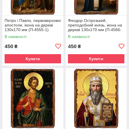
Петро і Павло, первоверховні
Феодор Острозький,
апостоли, ікона на дереві
преподобний князь, ікона на
130х170 мм (П-4555-1)
дереві 130х170 мм (П-4566-
1)
В наявності
В наявності
450
450
₴
₴
Купити
Купити