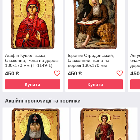
Агафія Кушелівська,
Ієронім Стридонський,
Авгу
блаженна, ікона на дереві
блаженний, ікона на
блаж
130х170 мм (П-1149-1)
дереві 130х170 мм
дере
(Н-4294-1)
(П-3
450
450
450
₴
₴
Купити
Купити
Акційні пропозиції та новинки