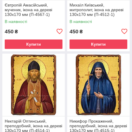
Євтропій Амасійський,
Михаїл Київський,
мученик, ікона на дереві
митрополит, ікона на дереві
130х170 мм (П-4567-1)
130х170 мм (П-4512-1)
В наявності
В наявності
450
450
₴
₴
Купити
Купити
Нектарій Оптинський,
Никифор Прокажений,
преподобний, ікона на дереві
преподобний, ікона на дереві
130х170 мм (П-4514-1)
130х170 мм (П-4515-1)