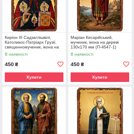
Киріон III Садзаглішвілі,
Маріан Кесарійський,
Католикос-Патріарх Грузії,
мученик, ікона на дереві
священномученик, ікона на
130х170 мм (П-4547-1)
дереві 130х170 мм (П-4544-
В наявності
В наявності
1)
450
450
₴
₴
Купити
Купити