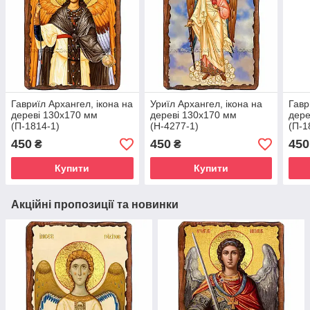
Гавриїл Архангел, ікона на
Уриїл Архангел, ікона на
Гавр
дереві 130х170 мм
дереві 130х170 мм
дере
(П-1814-1)
(Н-4277-1)
(П-1
450
450
450
₴
₴
Купити
Купити
Акційні пропозиції та новинки