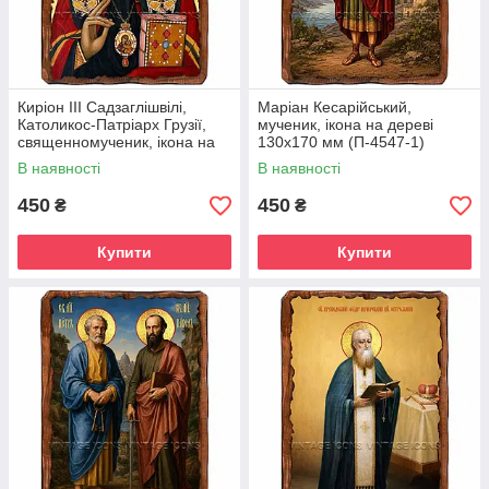
Киріон III Садзаглішвілі,
Маріан Кесарійський,
Католикос-Патріарх Грузії,
мученик, ікона на дереві
священномученик, ікона на
130х170 мм (П-4547-1)
дереві 130х170 мм (П-4544-
В наявності
В наявності
1)
450
450
₴
₴
Купити
Купити