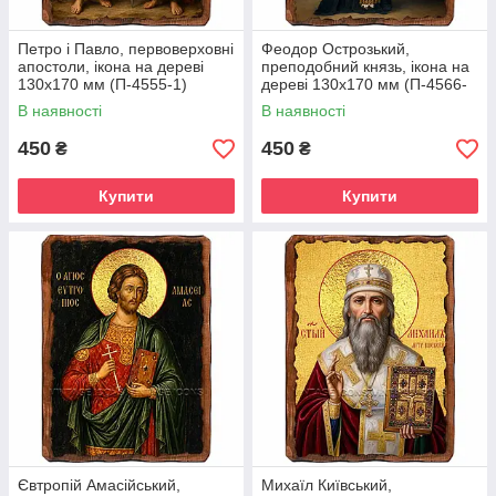
Петро і Павло, первоверховні
Феодор Острозький,
апостоли, ікона на дереві
преподобний князь, ікона на
130х170 мм (П-4555-1)
дереві 130х170 мм (П-4566-
1)
В наявності
В наявності
450
450
₴
₴
Купити
Купити
Євтропій Амасійський,
Михаїл Київський,