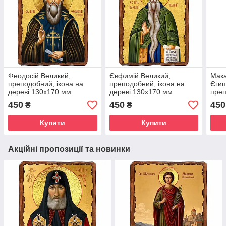
Феодосій Великий,
Євфимій Великий,
Мака
преподобний, ікона на
преподобний, ікона на
Єгип
дереві 130х170 мм
дереві 130х170 мм
преп
(П-3730-1)
(П-3499-1)
дере
450
450
450
₴
₴
(П-1
Купити
Купити
Акційні пропозиції та новинки