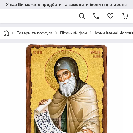
У нас Ви можете придбати та замовити ікони під старовину н
Товари та послуги
Пісочний фон
Ікони Іменні Чолові