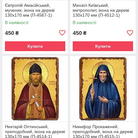
Євтропій Амасійський,
Михаїл Київський,
мученик, ікона на дереві
митрополит, ікона на дереві
130х170 мм (П-4567-1)
130х170 мм (П-4512-1)
В наявності
В наявності
450
450
₴
₴
Купити
Купити
Нектарій Оптинський,
Никифор Прокажений,
преподобний, ікона на дереві
преподобний, ікона на дереві
130х170 мм (П-4514-1)
130х170 мм (П-4515-1)