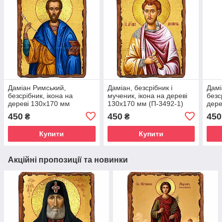
Даміан Римський,
Даміан, безсрібник і
Дамі
безсрібник, ікона на
мученик, ікона на дереві
безс
дереві 130х170 мм
130х170 мм (П-3492-1)
дере
(П-4464-1)
(Н-4
450
450
450
₴
₴
Купити
Купити
Акційні пропозиції та новинки