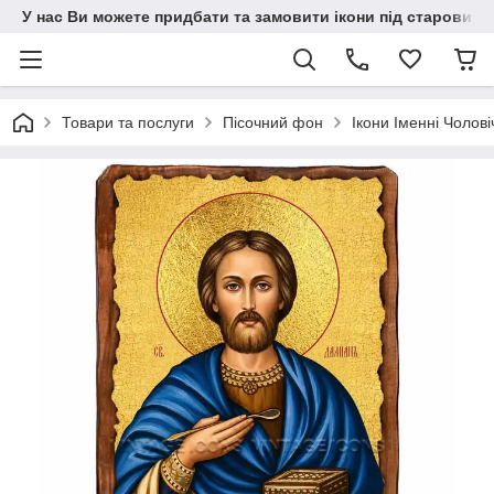
У нас Ви можете придбати та замовити ікони під старовину н
Товари та послуги
Пісочний фон
Ікони Іменні Чолові