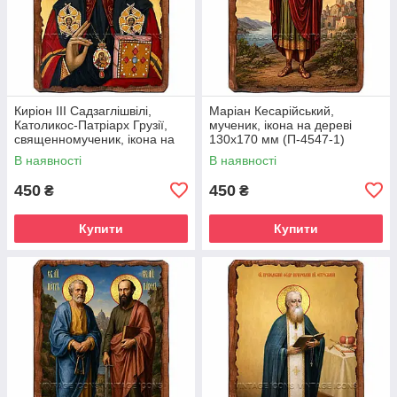
Киріон III Садзаглішвілі,
Маріан Кесарійський,
Католикос-Патріарх Грузії,
мученик, ікона на дереві
священномученик, ікона на
130х170 мм (П-4547-1)
дереві 130х170 мм (П-4544-
В наявності
В наявності
1)
450
450
₴
₴
Купити
Купити