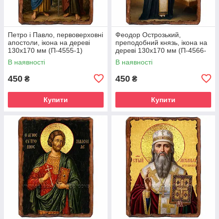
Петро і Павло, первоверховні
Феодор Острозький,
апостоли, ікона на дереві
преподобний князь, ікона на
130х170 мм (П-4555-1)
дереві 130х170 мм (П-4566-
1)
В наявності
В наявності
450
450
₴
₴
Купити
Купити