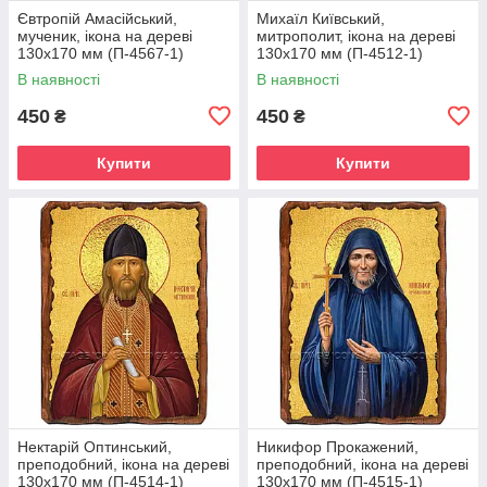
Євтропій Амасійський,
Михаїл Київський,
мученик, ікона на дереві
митрополит, ікона на дереві
130х170 мм (П-4567-1)
130х170 мм (П-4512-1)
В наявності
В наявності
450
450
₴
₴
Купити
Купити
Нектарій Оптинський,
Никифор Прокажений,
преподобний, ікона на дереві
преподобний, ікона на дереві
130х170 мм (П-4514-1)
130х170 мм (П-4515-1)