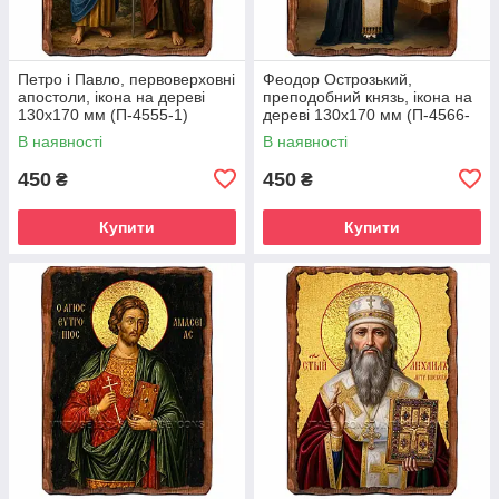
Петро і Павло, первоверховні
Феодор Острозький,
апостоли, ікона на дереві
преподобний князь, ікона на
130х170 мм (П-4555-1)
дереві 130х170 мм (П-4566-
1)
В наявності
В наявності
450
450
₴
₴
Купити
Купити