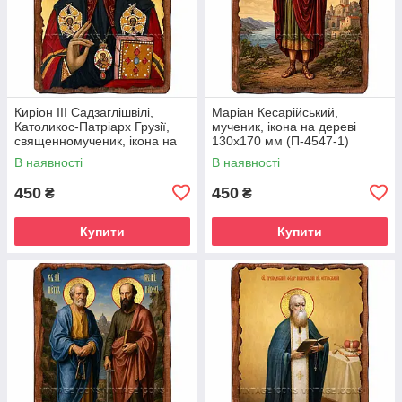
Киріон III Садзаглішвілі,
Маріан Кесарійський,
Католикос-Патріарх Грузії,
мученик, ікона на дереві
священномученик, ікона на
130х170 мм (П-4547-1)
дереві 130х170 мм (П-4544-
В наявності
В наявності
1)
450
450
₴
₴
Купити
Купити