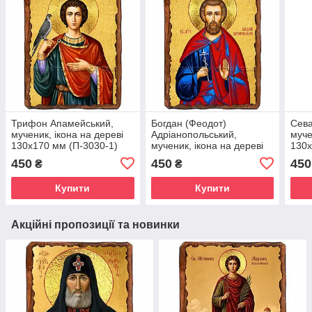
Трифон Апамейський,
Богдан (Феодот)
Сева
мученик, ікона на дереві
Адріанопольський,
муче
130х170 мм (П-3030-1)
мученик, ікона на дереві
130х
130х170 мм (П-1022-1)
450
450
450
₴
₴
Купити
Купити
Акційні пропозиції та новинки