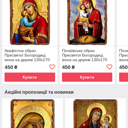
Акафістна образ
Почаївська образ
Поча
Пресвятої Богородиці,
Пресвятої Богородиці,
Прес
ікона на дереві 130х170
ікона на дереві 130х170
ікон
мм (П-1078-1)
мм (Н-1122-1)
мм (
450
450
450
₴
₴
Купити
Купити
Акційні пропозиції та новинки