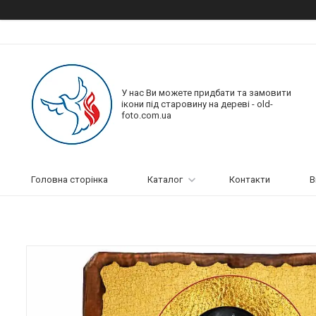
У нас Ви можете придбати та замовити
ікони під старовину на дереві - old-
foto.com.ua
Головна сторінка
Каталог
Контакти
В