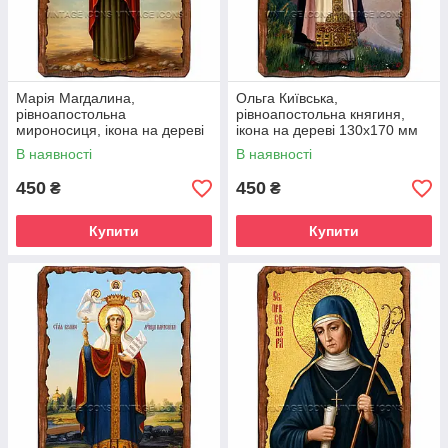
Марія Магдалина,
Ольга Київська,
рівноапостольна
рівноапостольна княгиня,
мироносиця, ікона на дереві
ікона на дереві 130х170 мм
130х170 мм (П-4546-1)
(П-4551-1)
В наявності
В наявності
450
450
₴
₴
Купити
Купити