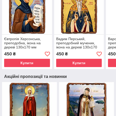
Євтропія Херсонська,
Вадим Перський,
Варс
преподобна, ікона на
преподобний мученик,
преп
дереві 130х170 мм
ікона на дереві 130х170
дере
(Н-3956-1)
мм (П-1023-1)
(П-3
450
450
450
₴
₴
Купити
Купити
Акційні пропозиції та новинки