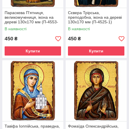
Параскева П'ятниця,
Сєвера Трірська,
великомучениця, ікона на
преподобна, ікона на дереві
дереві 130х170 мм (П-4553-
130х170 мм (П-4525-1)
1)
В наявності
В наявності
450
450
₴
₴
Купити
Купити
Тавіфа Іоппійська, праведна,
Фомаїда Олександрійська,