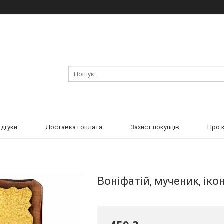
ідгуки
Доставка і оплата
Захист покупців
Про 
Воніфатій, мученик, іко