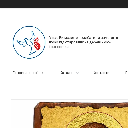
У нас Ви можете придбати та замовити
ікони під старовину на дереві - old-
foto.com.ua
Головна сторінка
Каталог
Контакти
В