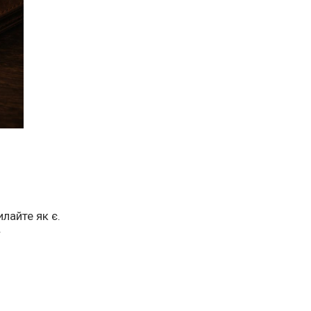
лайте як є.
.