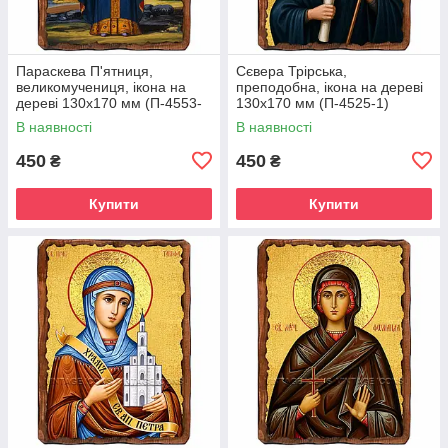
Параскева П'ятниця,
Сєвера Трірська,
великомучениця, ікона на
преподобна, ікона на дереві
дереві 130х170 мм (П-4553-
130х170 мм (П-4525-1)
1)
В наявності
В наявності
450
450
₴
₴
Купити
Купити