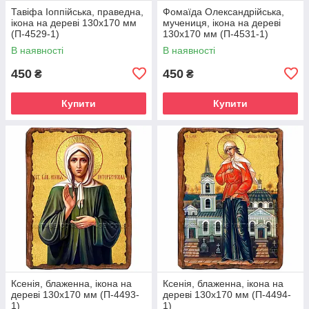
Тавіфа Іоппійська, праведна,
Фомаїда Олександрійська,
ікона на дереві 130х170 мм
мучениця, ікона на дереві
(П-4529-1)
130х170 мм (П-4531-1)
В наявності
В наявності
450
450
₴
₴
Купити
Купити
Ксенія, блаженна, ікона на
Ксенія, блаженна, ікона на
дереві 130х170 мм (П-4493-
дереві 130х170 мм (П-4494-
1)
1)