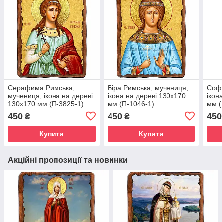
Серафима Римська,
Віра Римська, мучениця,
Софі
мучениця, ікона на дереві
ікона на дереві 130х170
ікон
130х170 мм (П-3825-1)
мм (П-1046-1)
мм (
450
450
450
₴
₴
Купити
Купити
Акційні пропозиції та новинки