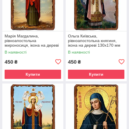
Марія Магдалина,
Ольга Київська,
рівноапостольна
рівноапостольна княгиня,
мироносиця, ікона на дереві
ікона на дереві 130х170 мм
130х170 мм (П-4546-1)
(П-4551-1)
В наявності
В наявності
450
450
₴
₴
Купити
Купити