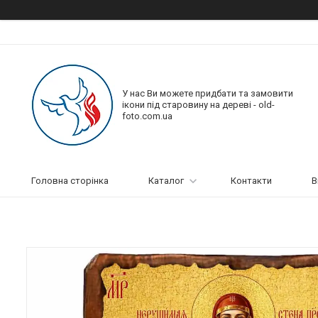
У нас Ви можете придбати та замовити
ікони під старовину на дереві - old-
foto.com.ua
Головна сторінка
Каталог
Контакти
В