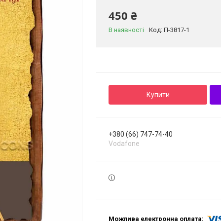
450 ₴
В наявності
Код:
П-3817-1
Купити
+380 (66) 747-74-40
Vodafone