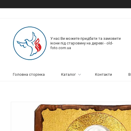
У нас Ви можете придбати та замовити
ікони під старовину на дереві - old-
foto.com.ua
Головна сторінка
Каталог
Контакти
В