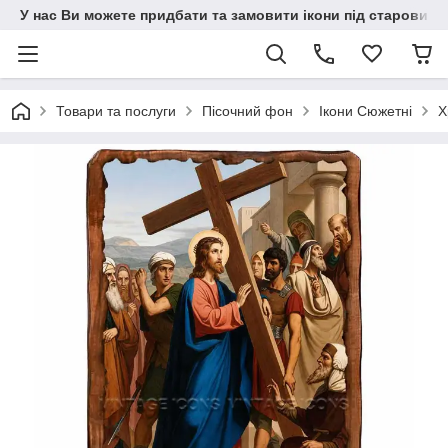
У нас Ви можете придбати та замовити ікони під старовину н
Товари та послуги
Пісочний фон
Ікони Сюжетні
Х