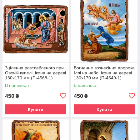
Зцілення розслабленого при
Вогненне вознесіння пророка
Овечій купелі, ікона на дереві
Іллі на небо, ікона на дереві
130х170 мм (П-4568-1)
130х170 мм (П-4549-1)
В наявності
В наявності
450
450
₴
₴
Купити
Купити