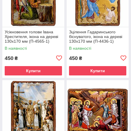
Усікновення голови Івана
Зцілення Гадаринського
Хрестителя, ікона на дереві
біснуватого, ікона на дереві
130х170 мм (П-4565-1)
130х170 мм (П-4436-1)
В наявності
В наявності
450
450
₴
₴
Купити
Купити