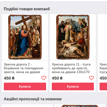
Подібні товари компанії
Хресна дорога 2 -
Хресна дорога 11 - Ісуса
Хрес
Бічування та покладання
прибивають до хреста,
Кир
хреста, ікона на дереві
ікона на дереві 130х170
Ісус
130х170 мм (Н-3831-1)
мм (Н-3840-1)
дере
450
450
450
₴
₴
(П-3
Купити
Купити
Акційні пропозиції та новинки