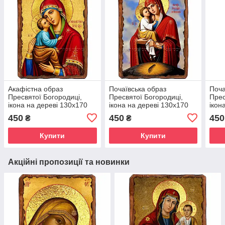
Акафістна образ
Почаївська образ
Поча
Пресвятої Богородиці,
Пресвятої Богородиці,
Прес
ікона на дереві 130х170
ікона на дереві 130х170
ікон
мм (П-1078-1)
мм (Н-1122-1)
мм (
450
450
450
₴
₴
Купити
Купити
Акційні пропозиції та новинки