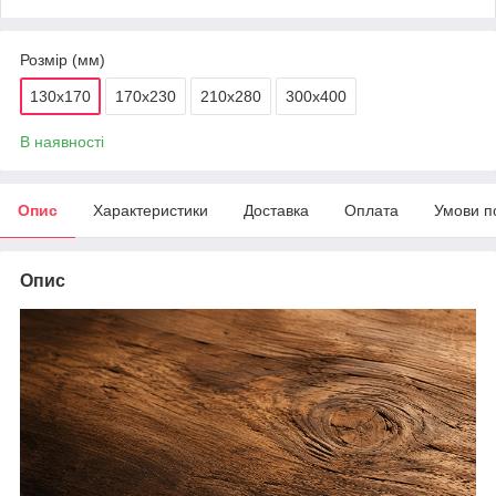
Розмір (мм)
130х170
170х230
210х280
300х400
В наявності
Опис
Характеристики
Доставка
Оплата
Умови п
Опис