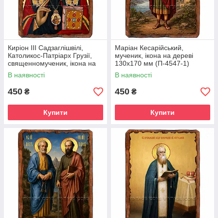
Киріон III Садзаглішвілі,
Маріан Кесарійський,
Католикос-Патріарх Грузії,
мученик, ікона на дереві
священномученик, ікона на
130х170 мм (П-4547-1)
дереві 130х170 мм (П-4544-
В наявності
В наявності
1)
450
450
₴
₴
Купити
Купити