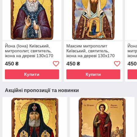
Йона (Іона) Київський,
Максим митрополит
Йона
митрополит, святитель,
Київський, святитель,
митр
ікона на дереві 130х170
ікона на дереві 130х170
ікон
мм (П-4362-1)
мм (Н-3538-1)
мм (
450
450
450
₴
₴
Купити
Купити
Акційні пропозиції та новинки