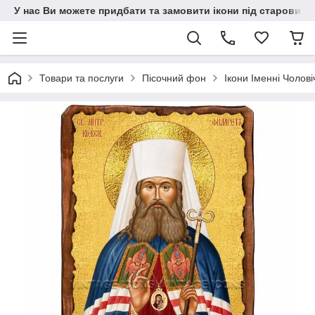
У нас Ви можете придбати та замовити ікони під старовину н
Товари та послуги
Пісочний фон
Ікони Іменні Чолові