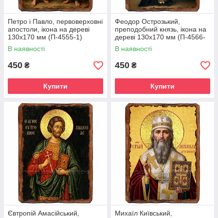
Петро і Павло, первоверховні
Феодор Острозький,
апостоли, ікона на дереві
преподобний князь, ікона на
130х170 мм (П-4555-1)
дереві 130х170 мм (П-4566-
1)
В наявності
В наявності
450
450
₴
₴
Купити
Купити
Євтропій Амасійський,
Михаїл Київський,