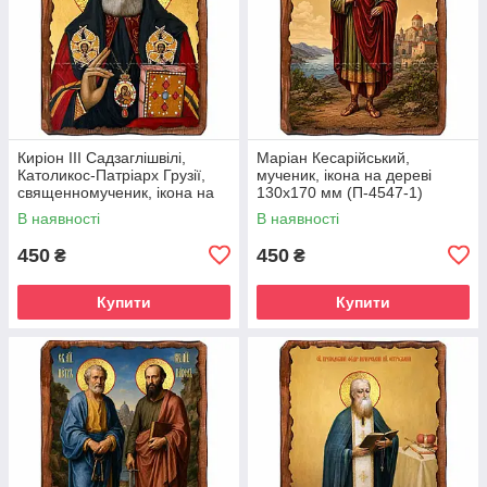
Киріон III Садзаглішвілі,
Маріан Кесарійський,
Католикос-Патріарх Грузії,
мученик, ікона на дереві
священномученик, ікона на
130х170 мм (П-4547-1)
дереві 130х170 мм (П-4544-
В наявності
В наявності
1)
450
450
₴
₴
Купити
Купити