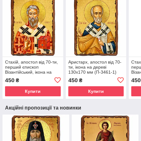
Стахій, апостол від 70-ти,
Аристарх, апостол від 70-
Стах
перший єпископ
ти, ікона на дереві
перш
Візантійський, ікона на
130х170 мм (П-3461-1)
Віза
дереві 130х170 мм
дере
450
450
450
₴
₴
(П-3757-1)
(П-3
Купити
Купити
Акційні пропозиції та новинки