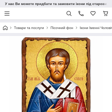
У нас Ви можете придбати та замовити ікони під старовину н
Товари та послуги
Пісочний фон
Ікони Іменні Чолові