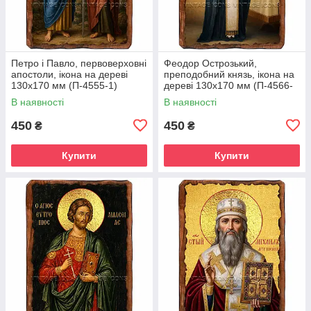
Петро і Павло, первоверховні
Феодор Острозький,
апостоли, ікона на дереві
преподобний князь, ікона на
130х170 мм (П-4555-1)
дереві 130х170 мм (П-4566-
1)
В наявності
В наявності
450
450
₴
₴
Купити
Купити