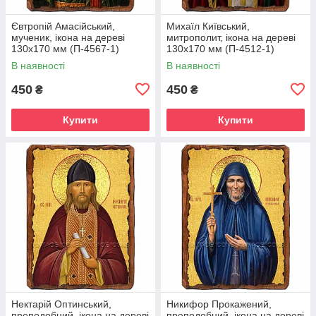
Євтропій Амасійський,
Михаїл Київський,
мученик, ікона на дереві
митрополит, ікона на дереві
130х170 мм (П-4567-1)
130х170 мм (П-4512-1)
В наявності
В наявності
450
450
₴
₴
Купити
Купити
Нектарій Оптинський,
Никифор Прокажений,
преподобний, ікона на дереві
преподобний, ікона на дереві