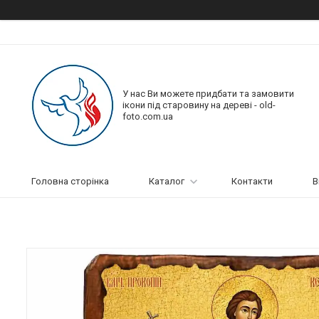
У нас Ви можете придбати та замовити
ікони під старовину на дереві - old-
foto.com.ua
Головна сторінка
Каталог
Контакти
В