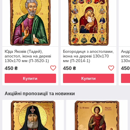
Юда Яковів (Тадей),
Богородиця з апостолами,
Андр
апостол, ікона на дереві
ікона на дереві 130х170
апос
130х170 мм (П-3520-1)
мм (П-2014-1)
130х
450
450
450
₴
₴
Купити
Купити
Акційні пропозиції та новинки