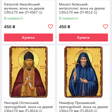
Євтропій Амасійський,
Михаїл Київський,
мученик, ікона на дереві
митрополит, ікона на дереві
130х170 мм (П-4567-1)
130х170 мм (П-4512-1)
В наявності
В наявності
450
450
₴
₴
Купити
Купити
Нектарій Оптинський,
Никифор Прокажений,
преподобний, ікона на дереві
преподобний, ікона на дереві
130х170 мм (П-4514-1)
130х170 мм (П-4515-1)