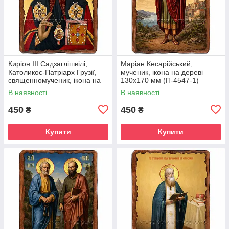
Киріон III Садзаглішвілі,
Маріан Кесарійський,
Католикос-Патріарх Грузії,
мученик, ікона на дереві
священномученик, ікона на
130х170 мм (П-4547-1)
дереві 130х170 мм (П-4544-
В наявності
В наявності
1)
450
450
₴
₴
Купити
Купити