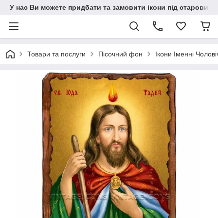
У нас Ви можете придбати та замовити ікони під старовину н
Товари та послуги
Пісочний фон
Ікони Іменні Чолові