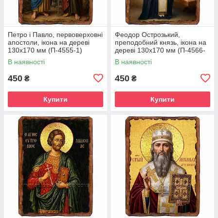
Петро і Павло, первоверховні
Феодор Острозький,
апостоли, ікона на дереві
преподобний князь, ікона на
130х170 мм (П-4555-1)
дереві 130х170 мм (П-4566-
1)
В наявності
В наявності
450
450
₴
₴
Купити
Купити