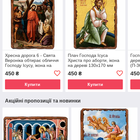
Хресна дорога 6 - Свята
Плач Господа Ісуса
Госп
Вероніка обтирає обличчя
Христа про аборти, ікона
дере
Господу Ісусу, ікона на
на дереві 130х170 мм
(П-3
дереві 130х170 мм
(П-1842-1)
450
450
450
₴
₴
(П-3835-1)
Купити
Купити
Акційні пропозиції та новинки