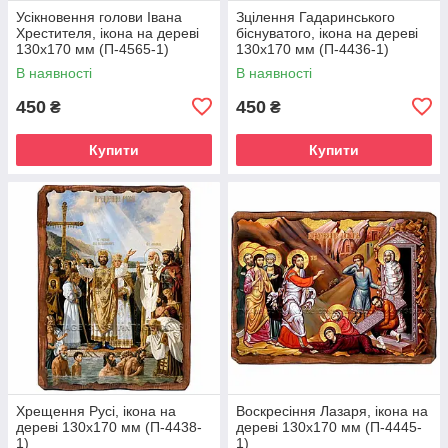
Усікновення голови Івана
Зцілення Гадаринського
Хрестителя, ікона на дереві
біснуватого, ікона на дереві
130х170 мм (П-4565-1)
130х170 мм (П-4436-1)
В наявності
В наявності
450
450
₴
₴
Купити
Купити
Хрещення Русі, ікона на
Воскресіння Лазаря, ікона на
дереві 130х170 мм (П-4438-
дереві 130х170 мм (П-4445-
1)
1)