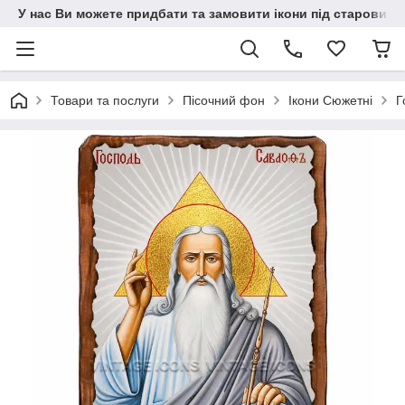
У нас Ви можете придбати та замовити ікони під старовину н
Товари та послуги
Пісочний фон
Ікони Сюжетні
Г