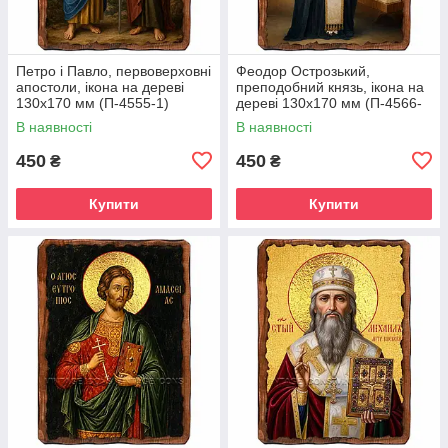
Петро і Павло, первоверховні
Феодор Острозький,
апостоли, ікона на дереві
преподобний князь, ікона на
130х170 мм (П-4555-1)
дереві 130х170 мм (П-4566-
1)
В наявності
В наявності
450
450
₴
₴
Купити
Купити