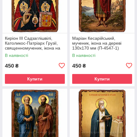
Киріон III Садзаглішвілі,
Маріан Кесарійський,
Католикос-Патріарх Грузії,
мученик, ікона на дереві
священномученик, ікона на
130х170 мм (П-4547-1)
дереві 130х170 мм (П-4544-
В наявності
В наявності
1)
450
450
₴
₴
Купити
Купити