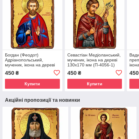
Богдан (Феодот)
Севастіан Медіоланський,
Вади
Адріанопольський,
мученик, ікона на дереві
преп
мученик, ікона на дереві
130х170 мм (П-4056-1)
ікон
130х170 мм (П-1022-1)
мм (
450
450
450
₴
₴
Купити
Купити
Акційні пропозиції та новинки