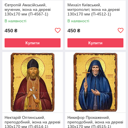
Євтропій Амасійський,
Михаїл Київський,
мученик, ікона на дереві
митрополит, ікона на дереві
130х170 мм (П-4567-1)
130х170 мм (П-4512-1)
В наявності
В наявності
450
450
₴
₴
Купити
Купити
Нектарій Оптинський,
Никифор Прокажений,
преподобний, ікона на дереві
преподобний, ікона на дереві
130х170 мм (П-4514-1)
130х170 мм (П-4515-1)