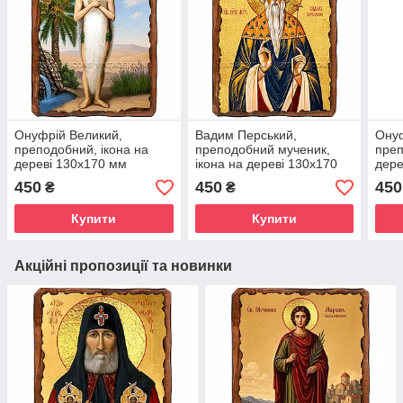
Онуфрій Великий,
Вадим Перський,
Онуф
преподобний, ікона на
преподобний мученик,
преп
дереві 130х170 мм
ікона на дереві 130х170
дере
(П-4137-1)
мм (П-1023-1)
(Н-3
450
450
450
₴
₴
Купити
Купити
Акційні пропозиції та новинки