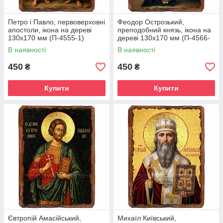
Петро і Павло, первоверховні
Феодор Острозький,
апостоли, ікона на дереві
преподобний князь, ікона на
130х170 мм (П-4555-1)
дереві 130х170 мм (П-4566-
1)
В наявності
В наявності
450
450
₴
₴
Купити
Купити
Євтропій Амасійський,
Михаїл Київський,