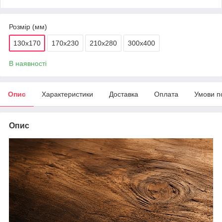
Розмір (мм)
130х170
170х230
210х280
300х400
В наявності
Опис
Характеристики
Доставка
Оплата
Умови п
Опис