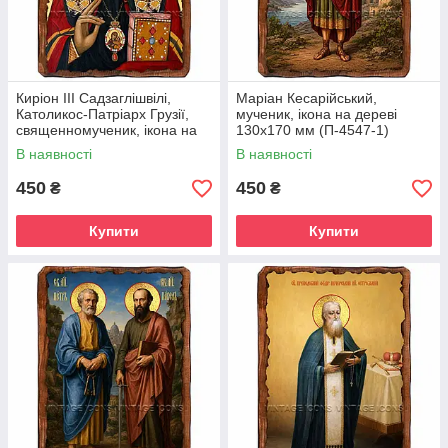
Киріон III Садзаглішвілі,
Маріан Кесарійський,
Католикос-Патріарх Грузії,
мученик, ікона на дереві
священномученик, ікона на
130х170 мм (П-4547-1)
дереві 130х170 мм (П-4544-
В наявності
В наявності
1)
450
450
₴
₴
Купити
Купити