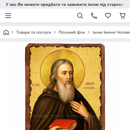
У нас Ви можете придбати та замовити ікони під старовину н
Товари та послуги
Пісочний фон
Ікони Іменні Чолові