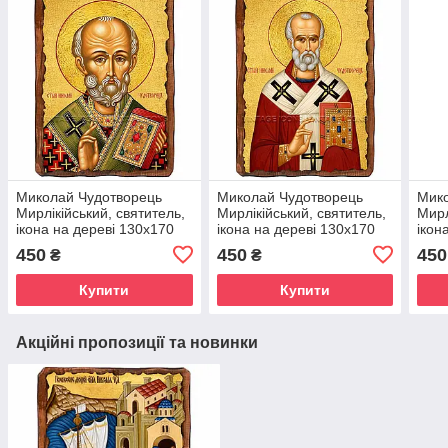
Миколай Чудотворець
Миколай Чудотворець
Мико
Мирлікійський, святитель,
Мирлікійський, святитель,
Мирл
ікона на дереві 130х170
ікона на дереві 130х170
ікон
мм (П-1837-1)
мм (П-1831-1)
мм (
450
450
450
₴
₴
Купити
Купити
Акційні пропозиції та новинки