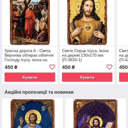
Хресна дорога 6 - Свята
Святе Серце Ісуса, ікона
Свят
Вероніка обтирає обличчя
на дереві 130х170 мм
на д
Господу Ісусу, ікона на
(П-3826-1)
(П-4
дереві 130х170 мм
450
450
450
₴
₴
(П-3835-1)
Купити
Купити
Акційні пропозиції та новинки