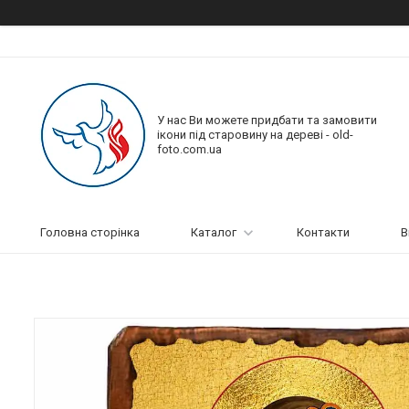
У нас Ви можете придбати та замовити
ікони під старовину на дереві - old-
foto.com.ua
Головна сторінка
Каталог
Контакти
В