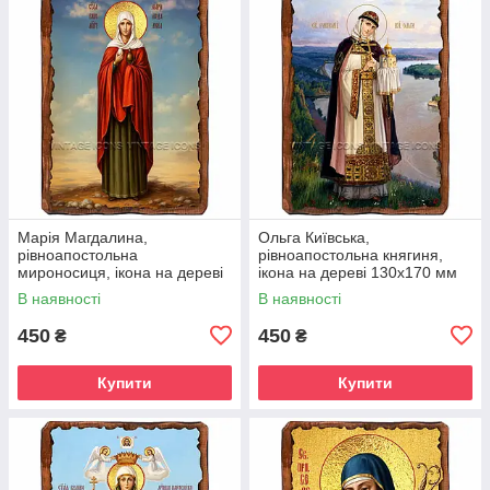
Марія Магдалина,
Ольга Київська,
рівноапостольна
рівноапостольна княгиня,
мироносиця, ікона на дереві
ікона на дереві 130х170 мм
130х170 мм (П-4546-1)
(П-4551-1)
В наявності
В наявності
450
450
₴
₴
Купити
Купити