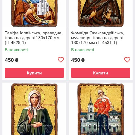
Тавіфа Іоппійська, праведна,
Фомаїда Олександрійська,
ікона на дереві 130х170 мм
мучениця, ікона на дереві
(П-4529-1)
130х170 мм (П-4531-1)
В наявності
В наявності
450
450
₴
₴
Купити
Купити