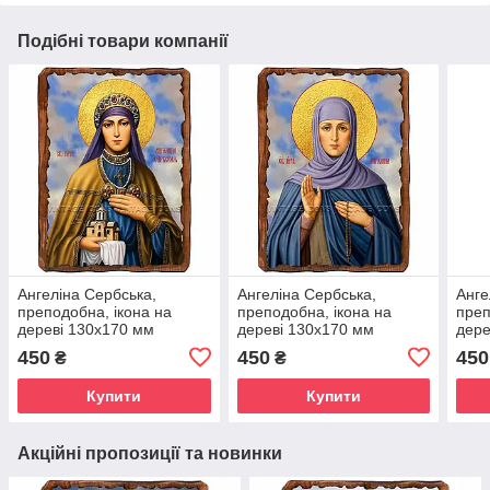
Подібні товари компанії
Ангеліна Сербська,
Ангеліна Сербська,
Анге
преподобна, ікона на
преподобна, ікона на
преп
дереві 130х170 мм
дереві 130х170 мм
дере
(Н-3846-1)
(Н-2904-1)
(П-1
450
450
450
₴
₴
Купити
Купити
Акційні пропозиції та новинки