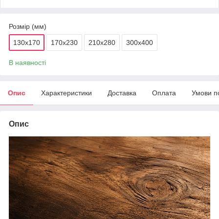
Розмір (мм)
130х170
170х230
210х280
300х400
В наявності
Опис
Характеристики
Доставка
Оплата
Умови п
Опис