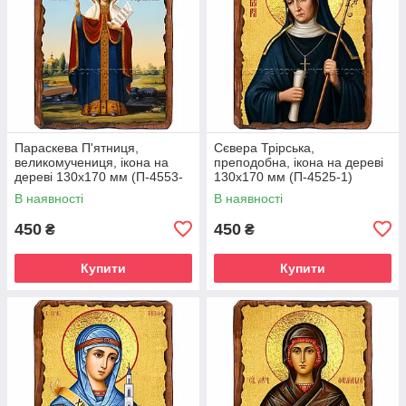
Параскева П'ятниця,
Сєвера Трірська,
великомучениця, ікона на
преподобна, ікона на дереві
дереві 130х170 мм (П-4553-
130х170 мм (П-4525-1)
1)
В наявності
В наявності
450
450
₴
₴
Купити
Купити