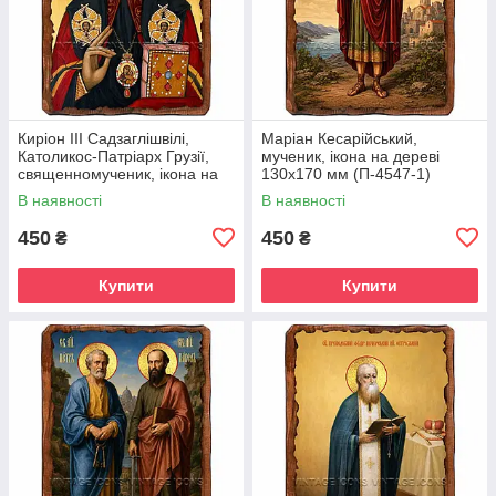
Киріон III Садзаглішвілі,
Маріан Кесарійський,
Католикос-Патріарх Грузії,
мученик, ікона на дереві
священномученик, ікона на
130х170 мм (П-4547-1)
дереві 130х170 мм (П-4544-
В наявності
В наявності
1)
450
450
₴
₴
Купити
Купити