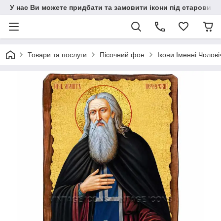
У нас Ви можете придбати та замовити ікони під старовину н
Товари та послуги
Пісочний фон
Ікони Іменні Чолові