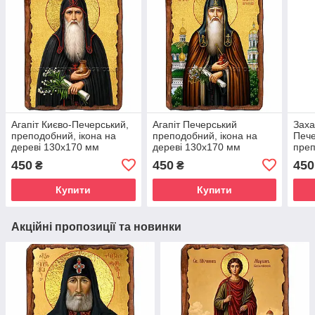
Агапіт Києво-Печерський,
Агапіт Печерський
Заха
преподобний, ікона на
преподобний, ікона на
Пече
дереві 130х170 мм
дереві 130х170 мм
преп
(П-4391-1)
(П-4070-1)
дере
450
450
450
₴
₴
(П-1
Купити
Купити
Акційні пропозиції та новинки