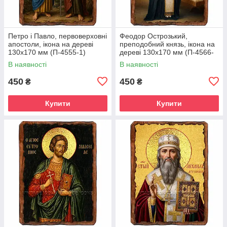
Петро і Павло, первоверховні
Феодор Острозький,
апостоли, ікона на дереві
преподобний князь, ікона на
130х170 мм (П-4555-1)
дереві 130х170 мм (П-4566-
1)
В наявності
В наявності
450
450
₴
₴
Купити
Купити