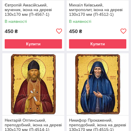
Євтропій Амасійський,
Михаїл Київський,
мученик, ікона на дереві
митрополит, ікона на дереві
130х170 мм (П-4567-1)
130х170 мм (П-4512-1)
В наявності
В наявності
450
450
₴
₴
Купити
Купити
Нектарій Оптинський,
Никифор Прокажений,
преподобний, ікона на дереві
преподобний, ікона на дереві
130х170 мм (П-4514-1)
130х170 мм (П-4515-1)