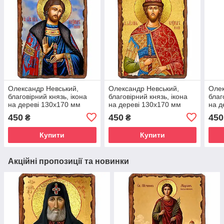
Олександр Невський,
Олександр Невський,
Олек
благовірний князь, ікона
благовірний князь, ікона
благ
на дереві 130х170 мм
на дереві 130х170 мм
на д
(Н-1017-1)
(П-3001-1)
(П-3
450
450
450
₴
₴
Купити
Купити
Акційні пропозиції та новинки