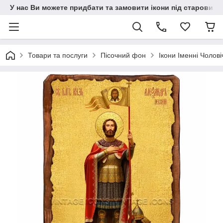
У нас Ви можете придбати та замовити ікони під старовину н
Товари та послуги
Пісочний фон
Ікони Іменні Чолові