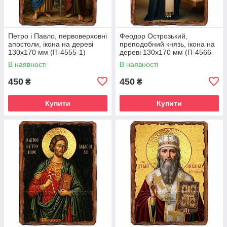
Петро і Павло, первоверховні
Феодор Острозький,
апостоли, ікона на дереві
преподобний князь, ікона на
130х170 мм (П-4555-1)
дереві 130х170 мм (П-4566-
1)
В наявності
В наявності
450
450
₴
₴
Купити
Купити