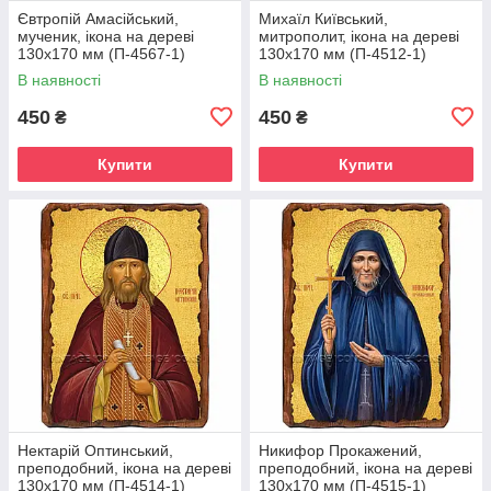
Євтропій Амасійський,
Михаїл Київський,
мученик, ікона на дереві
митрополит, ікона на дереві
130х170 мм (П-4567-1)
130х170 мм (П-4512-1)
В наявності
В наявності
450
450
₴
₴
Купити
Купити
Нектарій Оптинський,
Никифор Прокажений,
преподобний, ікона на дереві
преподобний, ікона на дереві
130х170 мм (П-4514-1)
130х170 мм (П-4515-1)