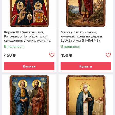
Киріон III Садзаглішвілі,
Маріан Кесарійський,
Католикос-Патріарх Грузії,
мученик, ікона на дереві
священномученик, ікона на
130х170 мм (П-4547-1)
дереві 130х170 мм (П-4544-
В наявності
В наявності
1)
450
450
₴
₴
Купити
Купити