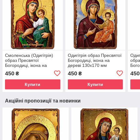
Смоленська (Одигітрія)
Одигітрія образ Пресвятої
Одиг
образ Пресвятої
Богородиці, ікона на
обра
Богородиці, ікона на
дереві 130х170 мм
Бого
дереві 130х170 мм
(Н-2551-1)
дере
450
450
450
₴
₴
(П-3345-1)
(П-1
Купити
Купити
Акційні пропозиції та новинки