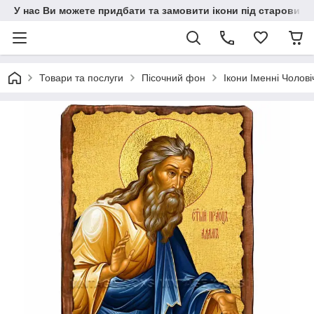
У нас Ви можете придбати та замовити ікони під старовину н
Товари та послуги
Пісочний фон
Ікони Іменні Чолові