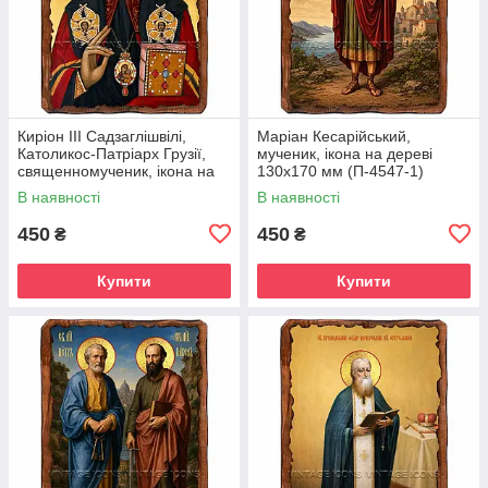
Киріон III Садзаглішвілі,
Маріан Кесарійський,
Католикос-Патріарх Грузії,
мученик, ікона на дереві
священномученик, ікона на
130х170 мм (П-4547-1)
дереві 130х170 мм (П-4544-
В наявності
В наявності
1)
450
450
₴
₴
Купити
Купити