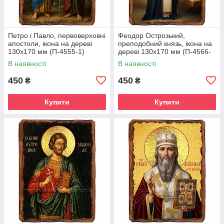
Петро і Павло, первоверховні
Феодор Острозький,
апостоли, ікона на дереві
преподобний князь, ікона на
130х170 мм (П-4555-1)
дереві 130х170 мм (П-4566-
1)
В наявності
В наявності
450
450
₴
₴
Купити
Купити