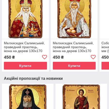
Мелхиседек Салимський,
Мелхиседек Салимський,
Собо
праведний праотець,
праведний праотець,
ікон
ікона на дереві 130х170
ікона на дереві 130х170
мм (
мм (П-3749-1)
мм (П-3750-1)
450
450
450
₴
₴
Купити
Купити
Акційні пропозиції та новинки