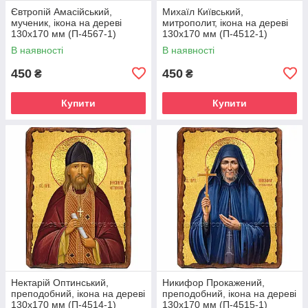
Євтропій Амасійський,
Михаїл Київський,
мученик, ікона на дереві
митрополит, ікона на дереві
130х170 мм (П-4567-1)
130х170 мм (П-4512-1)
В наявності
В наявності
450
450
₴
₴
Купити
Купити
Нектарій Оптинський,
Никифор Прокажений,
преподобний, ікона на дереві
преподобний, ікона на дереві
130х170 мм (П-4514-1)
130х170 мм (П-4515-1)