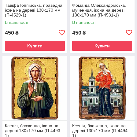
Тавіфа Іоппійська, праведна,
Фомаїда Олександрійська,
ікона на дереві 130х170 мм
мучениця, ікона на дереві
(П-4529-1)
130х170 мм (П-4531-1)
В наявності
В наявності
450
450
₴
₴
Купити
Купити
Ксенія, блаженна, ікона на
Ксенія, блаженна, ікона на
дереві 130х170 мм (П-4493-
дереві 130х170 мм (П-4494-
1)
1)