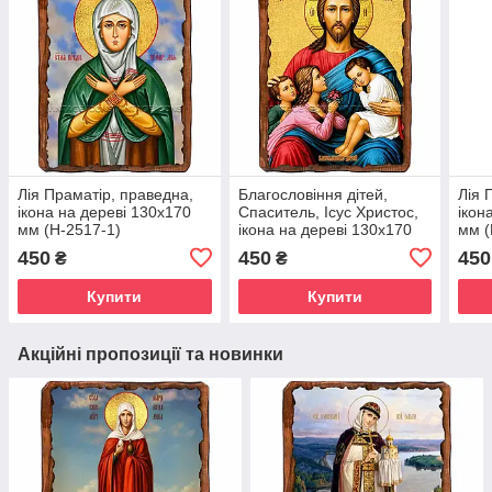
Лія Праматір, праведна,
Благословіння дітей,
Лія 
ікона на дереві 130х170
Спаситель, Ісус Христос,
ікон
мм (Н-2517-1)
ікона на дереві 130х170
мм (
мм (П-1811-1)
450
450
450
₴
₴
Купити
Купити
Акційні пропозиції та новинки