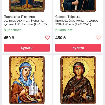
Параскева П'ятниця,
Сєвера Трірська,
великомучениця, ікона на
преподобна, ікона на дереві
дереві 130х170 мм (П-4553-
130х170 мм (П-4525-1)
1)
В наявності
В наявності
450
450
₴
₴
Купити
Купити