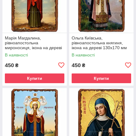
Марія Магдалина,
Ольга Київська,
рівноапостольна
рівноапостольна княгиня,
мироносиця, ікона на дереві
ікона на дереві 130х170 мм
130х170 мм (П-4546-1)
(П-4551-1)
В наявності
В наявності
450
450
₴
₴
Купити
Купити