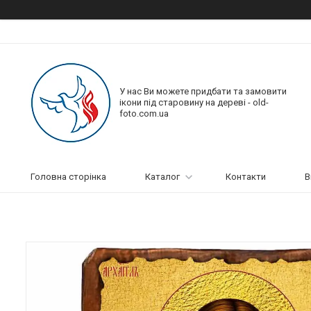
У нас Ви можете придбати та замовити
ікони під старовину на дереві - old-
foto.com.ua
Головна сторінка
Каталог
Контакти
В