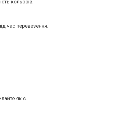
ість кольорів.
ід час перевезення.
лайте як є.
.