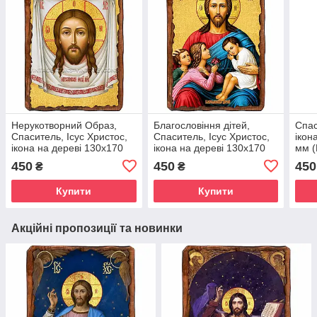
Нерукотворний Образ,
Благословіння дітей,
Спас
Спаситель, Ісус Христос,
Спаситель, Ісус Христос,
ікон
ікона на дереві 130х170
ікона на дереві 130х170
мм (
мм (П-1830-1)
мм (П-1811-1)
450
450
450
₴
₴
Купити
Купити
Акційні пропозиції та новинки