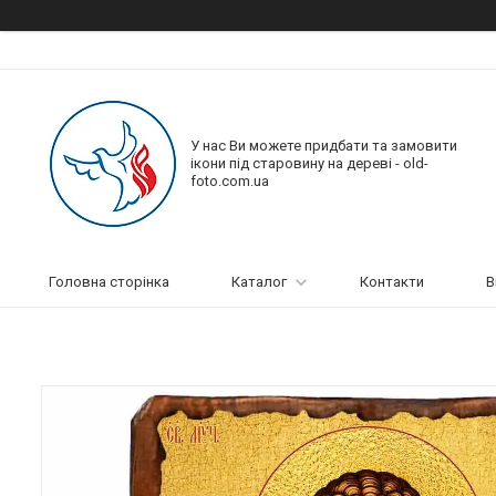
У нас Ви можете придбати та замовити
ікони під старовину на дереві - old-
foto.com.ua
Головна сторінка
Каталог
Контакти
В