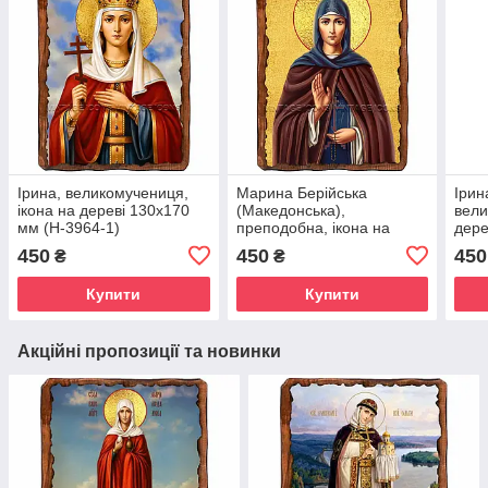
Ірина, великомучениця,
Марина Берійська
Ірин
ікона на дереві 130х170
(Македонська),
вели
мм (Н-3964-1)
преподобна, ікона на
дере
дереві 130х170 мм
(Н-1
450
450
450
₴
₴
(П-4501-1)
Купити
Купити
Акційні пропозиції та новинки