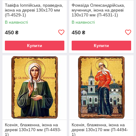
Тавіфа Іоппійська, праведна,
Фомаїда Олександрійська,
ікона на дереві 130х170 мм
мучениця, ікона на дереві
(П-4529-1)
130х170 мм (П-4531-1)
В наявності
В наявності
450
450
₴
₴
Купити
Купити
Ксенія, блаженна, ікона на
Ксенія, блаженна, ікона на
дереві 130х170 мм (П-4493-
дереві 130х170 мм (П-4494-
1)
1)