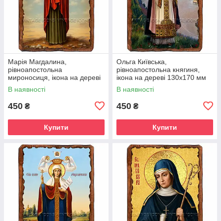
Марія Магдалина,
Ольга Київська,
рівноапостольна
рівноапостольна княгиня,
мироносиця, ікона на дереві
ікона на дереві 130х170 мм
130х170 мм (П-4546-1)
(П-4551-1)
В наявності
В наявності
450
450
₴
₴
Купити
Купити