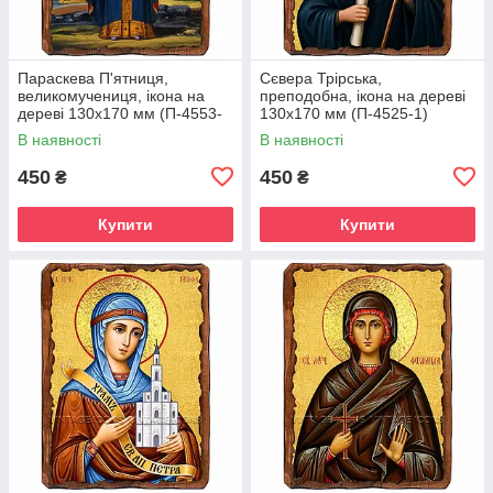
Параскева П'ятниця,
Сєвера Трірська,
великомучениця, ікона на
преподобна, ікона на дереві
дереві 130х170 мм (П-4553-
130х170 мм (П-4525-1)
1)
В наявності
В наявності
450
450
₴
₴
Купити
Купити