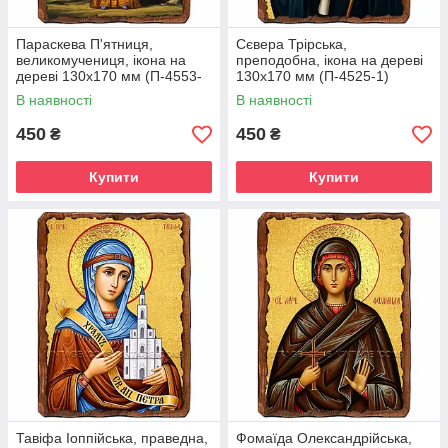
Параскева П'ятниця,
Сєвера Трірська,
великомучениця, ікона на
преподобна, ікона на дереві
дереві 130х170 мм (П-4553-
130х170 мм (П-4525-1)
1)
В наявності
В наявності
450
450
₴
₴
Купити
Купити
Тавіфа Іоппійська, праведна,
Фомаїда Олександрійська,