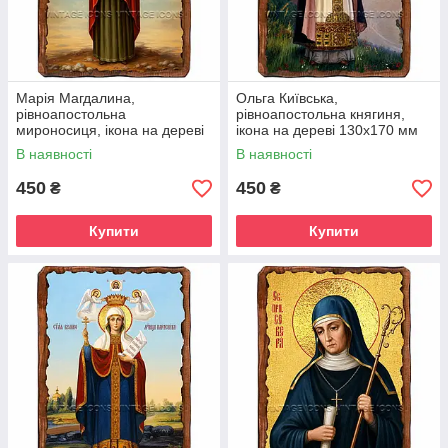
Марія Магдалина,
Ольга Київська,
рівноапостольна
рівноапостольна княгиня,
мироносиця, ікона на дереві
ікона на дереві 130х170 мм
130х170 мм (П-4546-1)
(П-4551-1)
В наявності
В наявності
450
450
₴
₴
Купити
Купити