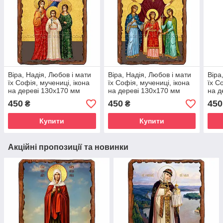
Віра, Надія, Любов і мати
Віра, Надія, Любов і мати
Віра
їх Софія, мучениці, ікона
їх Софія, мучениці, ікона
їх С
на дереві 130х170 мм
на дереві 130х170 мм
на д
(П-3484-1)
(П-1158-1)
(П-3
450
450
450
₴
₴
Купити
Купити
Акційні пропозиції та новинки