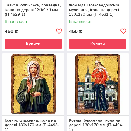
Тавіфа Іоппійська, праведна,
Фомаїда Олександрійська,
ікона на дереві 130х170 мм
мучениця, ікона на дереві
(П-4529-1)
130х170 мм (П-4531-1)
В наявності
В наявності
450
450
₴
₴
Купити
Купити
Ксенія, блаженна, ікона на
Ксенія, блаженна, ікона на
дереві 130х170 мм (П-4493-
дереві 130х170 мм (П-4494-
1)
1)