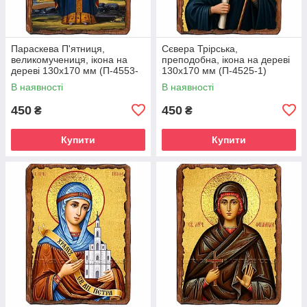
Параскева П'ятниця,
Сєвера Трірська,
великомучениця, ікона на
преподобна, ікона на дереві
дереві 130х170 мм (П-4553-
130х170 мм (П-4525-1)
1)
В наявності
В наявності
450
450
₴
₴
Купити
Купити