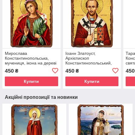
Мирослава
Іоанн Златоуст,
Тара
Константинопольська,
Архієпископ
Конс
мучениця, ікона на дереві
Константинопольський,
свят
130х170 мм (П-2423-1)
святитель, ікона на дереві
130х
450
450
450
₴
₴
130х170 мм (П-2471-1)
Купити
Купити
Акційні пропозиції та новинки