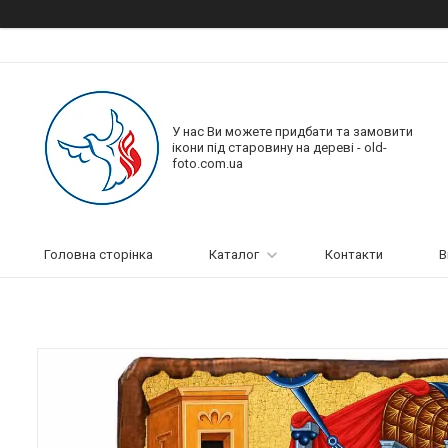
У нас Ви можете придбати та замовити
ікони під старовину на дереві - old-
foto.com.ua
Головна сторінка
Каталог
Контакти
В