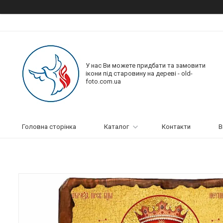
У нас Ви можете придбати та замовити
ікони під старовину на дереві - old-
foto.com.ua
Головна сторінка
Каталог
Контакти
В